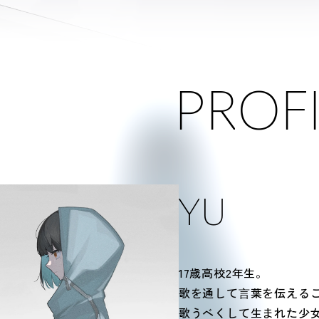
PROF
YU
17歳高校2年生。
歌を通して⾔葉を伝える
歌うべくして生まれた少