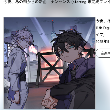
今夜、あの街からの新曲「ナンセンス (starring 未完成
今夜、
11th D
イブ)」
2025年9
音楽