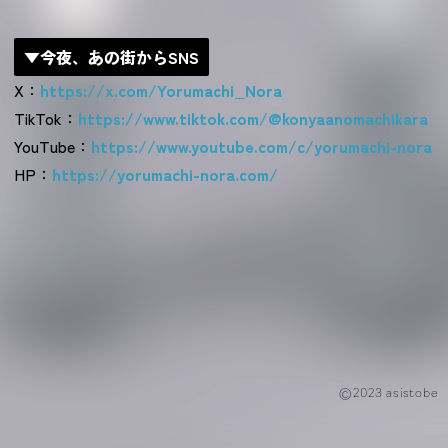
▼今夜、あの街からSNS
X：
https://x.com/Yorumachi_Nora
TikTok：
https://www.tiktok.com/@konyaanomachikara
YouTube：
https://www.youtube.com/c/yorumachi-nora
HP：
https://yorumachi-nora.com/
©2023 asistobe